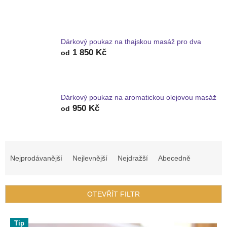
Dárkový poukaz na thajskou masáž pro dva
1 850 Kč
od
Dárkový poukaz na aromatickou olejovou masáž
950 Kč
od
Ř
a
Nejprodávanější
Nejlevnější
Nejdražší
Abecedně
z
e
n
OTEVŘÍT FILTR
í
p
V
r
Tip