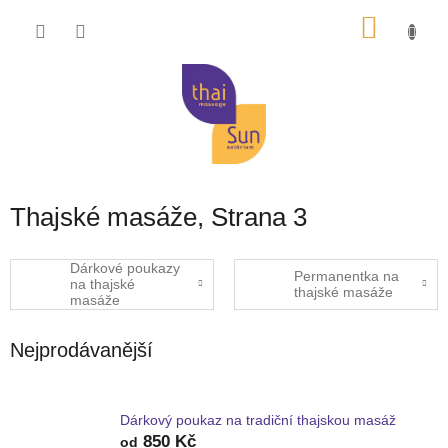
Přejít
NÁKU
na
obsah
KOŠÍK
Thajské masáže
, Strana 3
Dárkové poukazy
Permanentka na
na thajské
thajské masáže
masáže
Nejprodávanější
Dárkový poukaz na tradiční thajskou masáž
850 Kč
od