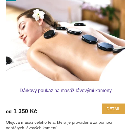
ý
o
p
d
i
u
s
k
p
t
r
ů
o
d
u
k
t
ů
Dárkový poukaz na masáž lávovými kameny
DETAIL
1 350 Kč
od
Olejová masáž celého těla, která je prováděna za pomocí
nahřátých lávových kamenů.