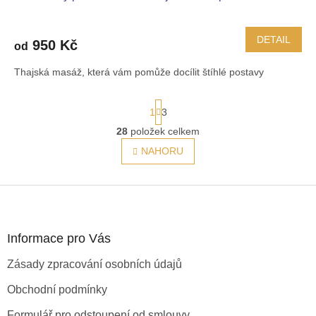
DETAIL
950 Kč
od
Thajská masáž, která vám pomůže docílit štíhlé postavy
S
1
3
t
r
28
položek celkem
O
á
v
NAHORU
n
l
k
á
o
v
d
Z
á
a
á
n
c
p
í
í
a
Informace pro Vás
p
t
r
Zásady zpracování osobních údajů
í
v
k
Obchodní podmínky
y
v
Formulář pro odstoupení od smlouvy