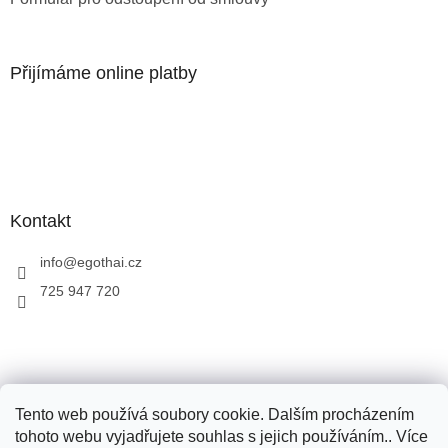
ý
p
i
s
Přijímáme online platby
u
Kontakt
info
@
egothai.cz
725 947 720
Objevte Ego Sun
Objevte Ego thai
Tento web používá soubory cookie. Dalším procházením
tohoto webu vyjadřujete souhlas s jejich používáním.. Více