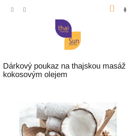
Přejít
NÁKU
na
obsah
KOŠÍK
Dárkový poukaz na thajskou masáž
kokosovým olejem