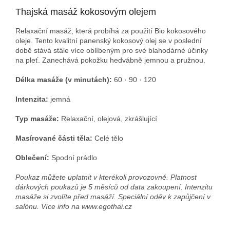
Thajská masáž kokosovým olejem
Relaxační masáž, která probíhá za použití Bio kokosového
oleje. Tento kvalitní panenský kokosový olej se v poslední
době stává stále více oblíbeným pro své blahodárné účinky
na pleť. Zanechává pokožku hedvábně jemnou a pružnou.
Délka masáže (v minutách):
60 · 90 · 120
Intenzita:
jemná
Typ masáže:
Relaxační, olejová, zkrášlující
Masírované části těla:
Celé tělo
Oblečení:
Spodní prádlo
Poukaz můžete uplatnit v kterékoli provozovně. Platnost
dárkových poukazů je 5 měsíců od data zakoupení. Intenzitu
masáže si zvolíte před masáží. Speciální oděv k zapůjčení v
salónu. Více info na www.egothai.cz