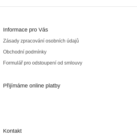
Z
á
p
a
Informace pro Vás
t
Zásady zpracování osobních údajů
í
Obchodní podmínky
Formulář pro odstoupení od smlouvy
Přijímáme online platby
Kontakt