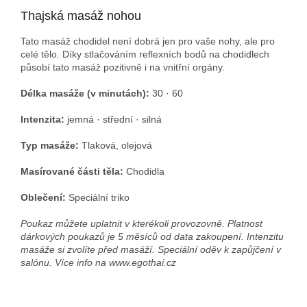
Thajská masáž nohou
Tato masáž chodidel není dobrá jen pro vaše nohy, ale pro
celé tělo. Díky stlačováním reflexních bodů na chodidlech
působí tato masáž pozitivně i na vnitřní orgány.
Délka masáže (v minutách):
30 · 60
Intenzita:
jemná · střední · silná
Typ masáže:
Tlaková, olejová
Masírované části těla:
Chodidla
Oblečení:
Speciální triko
Poukaz můžete uplatnit v kterékoli provozovně. Platnost
dárkových poukazů je 5 měsíců od data zakoupení. Intenzitu
masáže si zvolíte před masáží. Speciální oděv k zapůjčení v
salónu. Více info na www.egothai.cz