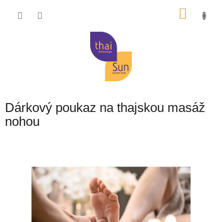
Přejít
NÁKU
na
obsah
KOŠÍK
Dárkový poukaz na thajskou masáž
nohou