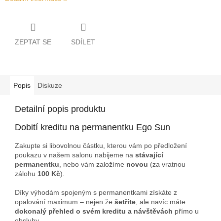
ZEPTAT SE
SDÍLET
Popis
Diskuze
Detailní popis produktu
Dobití kreditu na permanentku Ego Sun
Zakupte si libovolnou částku, kterou vám po předložení
poukazu v našem salonu nabijeme na
stávající
permanentku
, nebo vám založíme
novou
(za vratnou
zálohu
100 Kč
).
Díky výhodám spojeným s permanentkami získáte z
opalování maximum – nejen že
šetříte
, ale navíc máte
dokonalý přehled o svém kreditu a návštěvách
přímo u
obsluhy.