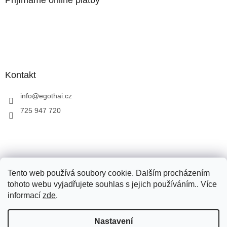
Kontakt
info
@
egothai.cz
725 947 720
Objevte Ego Sun
Objevte Ego thai
Tento web používá soubory cookie. Dalším procházením
tohoto webu vyjadřujete souhlas s jejich používáním.. Více
informací
zde
.
Vytvořil Shoptet
Nastavení