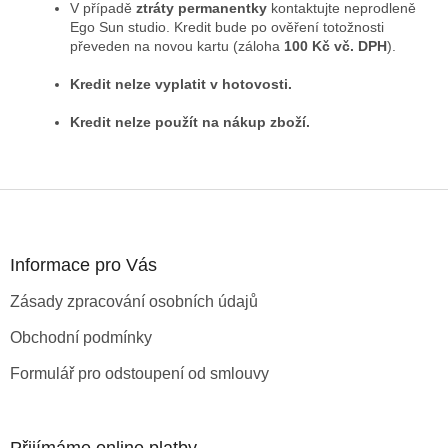
V případě
ztráty permanentky
kontaktujte neprodleně
Ego Sun studio. Kredit bude po ověření totožnosti
převeden na novou kartu (záloha
100 Kč vč. DPH
).
Kredit nelze vyplatit v hotovosti.
Kredit nelze použít na nákup zboží.
Z
á
p
a
Informace pro Vás
t
Zásady zpracování osobních údajů
í
Obchodní podmínky
Formulář pro odstoupení od smlouvy
Přijímáme online platby